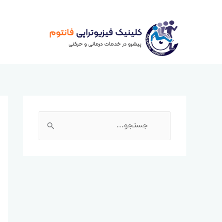
رش
ه
حتوا
ج
س
ت
ج
و
ب