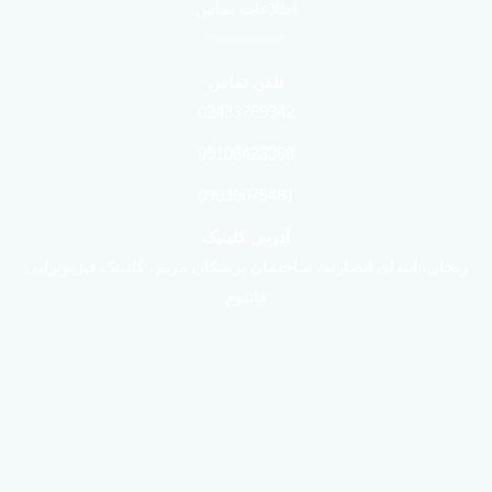
اطلاعات تماس
تلفن تماس
02433789342
09108423388
09936075481
آدرس کلینیک
زنجان، ابتدای انصاریه، ساختمان پزشکان مریم، کلینیک فیزیوتراپی
فانتوم