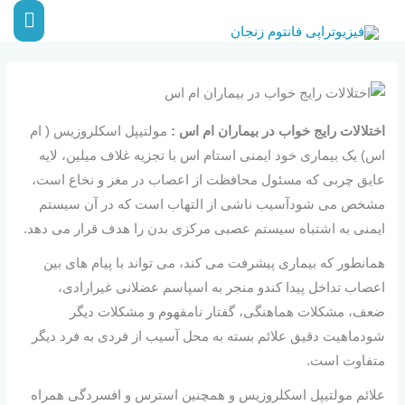
رش
فهر
ه
اصلی
حتوا
اختلالات رایج خواب در بیماران ام اس :
مولتیپل اسکلروزیس ( ام
اس) یک بیماری خود ایمنی استام اس با تجزیه غلاف میلین، لایه
عایق چربی که مسئول محافظت از اعصاب در مغز و نخاع است،
مشخص می شودآسیب ناشی از التهاب است که در آن سیستم
ایمنی به اشتباه سیستم عصبی مرکزی بدن را هدف قرار می دهد.
همانطور که بیماری پیشرفت می کند، می تواند با پیام های بین
اعصاب تداخل پیدا کندو منجر به اسپاسم عضلانی غیرارادی،
ضعف، مشکلات هماهنگی، گفتار نامفهوم و مشکلات دیگر
شودماهیت دقیق علائم بسته به محل آسیب از فردی به فرد دیگر
متفاوت است.
علائم مولتیپل اسکلروزیس و همچنین استرس و افسردگی همراه