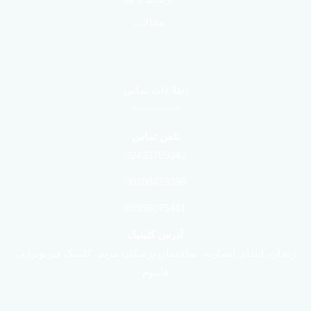
مقالات
اطلاعات تماس
تلفن تماس
02433789342
09108423388
09936075481
آدرس کلینیک
زنجان، ابتدای انصاریه، ساختمان پزشکان مریم، کلینیک فیزیوتراپی
فانتوم