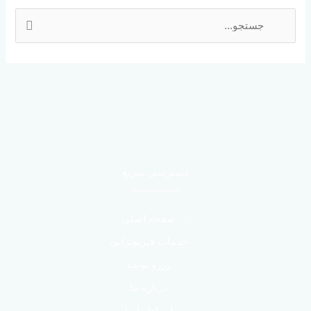
ج
س
ت
ج
و
ب
ر
ا
دسترسی سریع
ی
:
صفحه اصلی
خدمات فیزیوتراپی
رزرو نوبت
درباره ما
ارتباط با ما