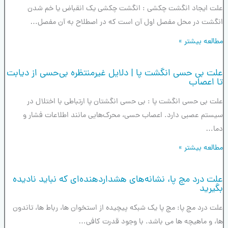
علت ایجاد انگشت چکشی : انگشت چکشی یک انقباض یا خم شدن
انگشت در محل مفصل اول آن است که در اصطلاح به آن مفصل…
مطالعه بیشتر »
علت بی حسی انگشت پا | دلایل غیرمنتظره بی‌حسی از دیابت
تا اعصاب
علت بی حسی انگشت پا : بی حسی انگشتان پا ارتباطی با اختلال در
سیستم عصبی دارد. اعصاب حسی، محرک‌هایی مانند اطلاعات فشار و
دما…
مطالعه بیشتر »
علت درد مچ پا، نشانه‌های هشداردهنده‌ای که نباید نادیده
بگیرید
علت درد مچ پا: مچ پا یک شبکه پیچیده از استخوان ها، رباط ها، تاندون
ها، و ماهیچه ها می باشد. با وجود قدرت کافی…