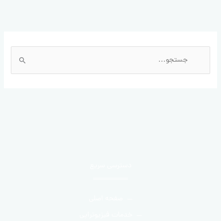
ج
س
ت
ج
و
ب
ر
ا
دسترسی سریع
ی
:
صفحه اصلی
خدمات فیزیوتراپی