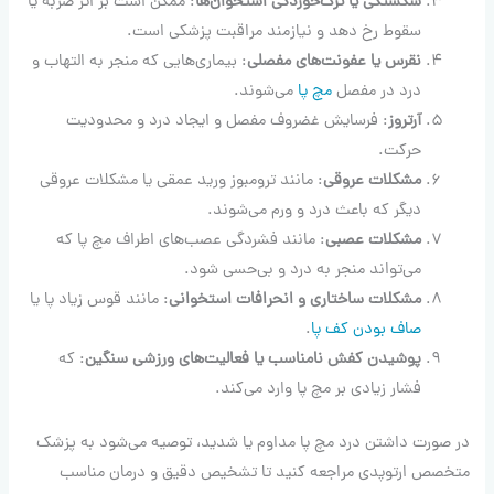
شکستگی یا ترک‌خوردگی استخوان‌ها
: ممکن است بر اثر ضربه یا
سقوط رخ دهد و نیازمند مراقبت پزشکی است.
نقرس یا عفونت‌های مفصلی
: بیماری‌هایی که منجر به التهاب و
درد در مفصل
مچ پا
می‌شوند.
آرتروز
: فرسایش غضروف مفصل و ایجاد درد و محدودیت
حرکت.
مشکلات عروقی
: مانند ترومبوز ورید عمقی یا مشکلات عروقی
دیگر که باعث درد و ورم می‌شوند.
مشکلات عصبی
: مانند فشردگی عصب‌های اطراف مچ پا که
می‌تواند منجر به درد و بی‌حسی شود.
مشکلات ساختاری و انحرافات استخوانی
: مانند قوس زیاد پا یا
صاف بودن کف پا
.
پوشیدن کفش نامناسب یا فعالیت‌های ورزشی سنگین
: که
فشار زیادی بر مچ پا وارد می‌کند.
در صورت داشتن درد مچ پا مداوم یا شدید، توصیه می‌شود به پزشک
متخصص ارتوپدی مراجعه کنید تا تشخیص دقیق و درمان مناسب