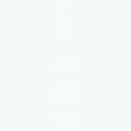
رزرو نوبت
درباره ما
ارتباط با ما
مقالات
اطلاعات تماس
تلفن تماس
02433789342
09108423388
09936075481
آدرس کلینیک