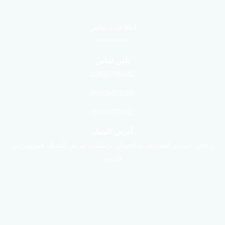
اطلاعات تماس
تلفن تماس
02433789342
09108423388
09936075481
آدرس کلینیک
زنجان، ابتدای انصاریه، ساختمان پزشکان مریم، کلینیک فیزیوتراپی
فانتوم