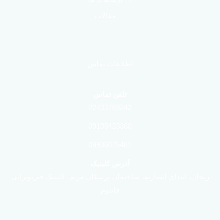
مقالات
اطلاعات تماس
تلفن تماس
02433789342
09108423388
09936075481
آدرس کلینیک
زنجان، ابتدای انصاریه، ساختمان پزشکان مریم، کلینیک فیزیوتراپی
فانتوم