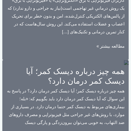
کاربران فیزیوتراپی با برق «الکتروتراپی» یا «فیزیوتراپی با برق»
یک روش درمانیِ غیر تهاجمی است(نیاز به جراحی و دارو ندارد) که
از پالس‌های الکتریکی کنترل‌شده، امن و بدون خطر برای تحریک
اعصاب و عضلات استفاده می‌کند. این روش سال‌هاست که در
کنار تمرین‌ درمانی و تکنیک‌های […]
الکترو
مطالعه بیشتر »
تراپی
در
همه چیز درباره دیسک کمر؛ آیا
فیزیوتراپی
چیست؟
دیسک کمر درمان دارد؟
راهنمای
همه چیز درباره دیسک کمر؛ آیا دیسک کمر درمان دارد؟ در پاسخ به
کامل+
این سوال که آیا دیسک کمر درمان دارد باید بگوییم که: «بله؛
تجربه
بیماری‌های مربوط به دیسک کمر حتما درمان دارد. در بسیاری از
واقعی
موارد، با روش‌های غیر جراحی مثل فیزیوتراپی و مصرف داروهای
کاربران
ضد التهاب، به خوبی می‌توان بیرون‌زدگی و پارگی دیسک
فیزیوتراپی