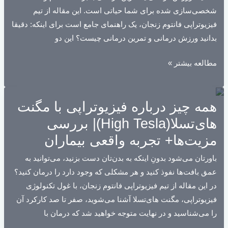
شخصی‌سازی شده برای شما حیاتی است. این مقاله از تیم
فیزیوتراپی فانتوم زنجان، یک راهنمای جامع است برای اینکه: دقیقا
بدانید ورزش درمانی و تمرین درمانی چیست؟ این دو
ورزش
مطالعه بیشتر »
درمانی(تمرین
درمانی)چیست؟
همه چیز درباره فیزیوتراپی با مگنت
راهنمای
کامل+
های‌تسلا(High Tesla)| بررسی
تجربه
مزیت‌ها+ تجربه واقعی بیماران
واقعی
باورتان می‌شود بدونِ اینکه به بدن‌تان دست بزنید، می‌توانید به
کاربران
عمق بافت‌ها نفوذ کنید و هر مشکلی که وجود دارد را درمان کنید؟
ورزش
در این مقاله از تیم فیزیوتراپی فانتوم زنجان، با غول تکنولوژی
درمانی
فیزیوتراپی، مگنت های‌تسلا آشنا می‌شوید، صفر تا صد کارکرد آن
را می‌شناسید و در نهایت متوجه خواهید شد که درمان با