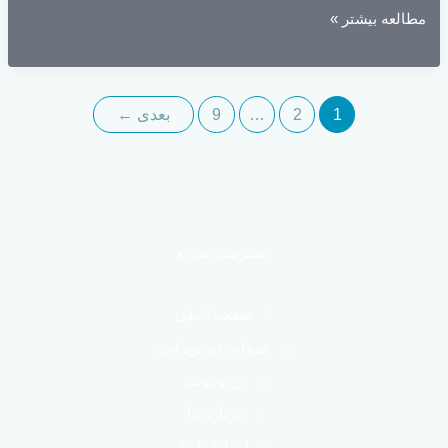
همه
مطالعه بیشتر »
چیز
درباره
فیزیوتراپی
1
2
…
9
بعدی
←
با
مگنت
های‌تسلا(High
Tesla)|
بررسی
دسترسی سریع
مزیت‌ها+
تجربه
صفحه اصلی
واقعی
بیماران
خدمات فیزیوتراپی
رزرو نوبت
درباره ما
ارتباط با ما