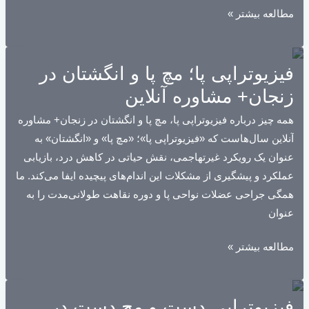
با
همه
مطالعه بیشتر »
برق
چیز
درباره
فیزیوتراپی پا؛ مچ پا و انگشتان در
دیسک
کمر؛
زنجان+ مشاوره آنلاین
آیا
همه چیز درباره فیزیوتراپی پا، مچ پا و انگشتان در زنجان+ مشاوره
دیسک
آنلاین سال‌هاست که «فیزیوتراپی پا»؛ «مچ پا» و «انگشتان» به
کمر
عنوان یک رویکرد غیرتهاجمی، نقش حیاتی در کاهش درد، بازیابی
درمان
عملکرد و پیشگیری از مشکلات این اندام‌های پیچیده ایفا می‌کند. ما
دارد؟
همگی جراحی عضلات نواحی پا و دوره نقاهت طولانی‌مدت را به
عنوان
فیزیوتراپی
مطالعه بیشتر »
پا؛
مچ
فیزیوتراپی دست و مچ دست در
پا