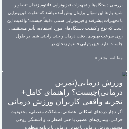
بررسی دستگاه‌ها و تجهیزات فیزیوتراپی فانتوم زنجان+تصاویر
زنجان+
شاید بارها این سؤال برایتان پیش آمده باشد که تفاوت فیزیوتراپی
مشاوره
با تجهیزات پیشرفته و فیزیوتراپی سنتی دقیقاً چیست؟ واقعیت این
آنلاین
است که نوع و کیفیت دستگاه‌های مورد استفاده، تأثیر مستقیمی
روی سرعت بهبودی، دقت درمان و حتی راحتی شما در طول
جلسات دارد. فیزیوتراپی فانتوم زنجان در
بررسی
مطالعه بیشتر »
دستگاه‌ها
و
ورزش درمانی(تمرین
تجهیزات
فیزیوتراپی
درمانی)چیست؟ راهنمای کامل+
فانتوم
تجربه واقعی کاربران ورزش درمانی
زنجان+تصاویر
اگر دچار دردهای اسکلتی–عضلانی، مشکلات مفصلی، محدودیت
حرکتی، بیماری‌های عصبی یا حتی اضطراب و آشفتگی روحی
هستید، ورزش درمانی یا تمرین درمانی با برنامه منظم و