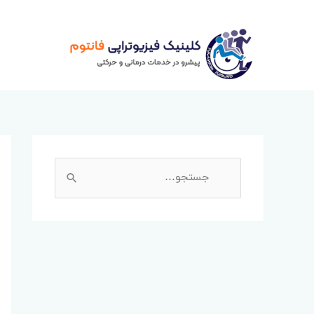
رش
ه
حتوا
ج
س
ت
ج
و
ب