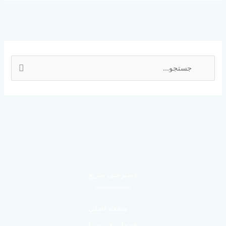
ج
س
ت
ج
و
ب
ر
ا
دسترسی سریع
ی
:
صفحه اصلی
خدمات فیزیوتراپی