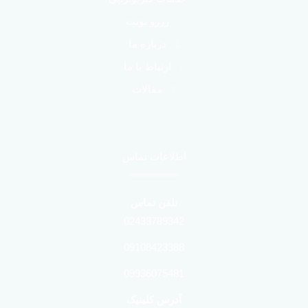
رزرو نوبت
درباره ما
ارتباط با ما
مقالات
اطلاعات تماس
تلفن تماس
02433789342
09108423388
09936075481
آدرس کلینیک