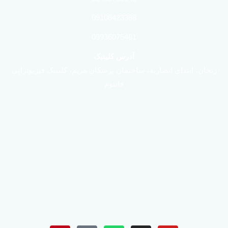
09108423388
09936075481
آدرس کلینیک
زنجان، ابتدای انصاریه، ساختمان پزشکان مریم، کلینیک فیزیوتراپی
فانتوم