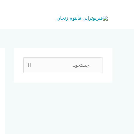
رش
ه
حتوا
ج
س
ت
ج
و
ب
ر
ا